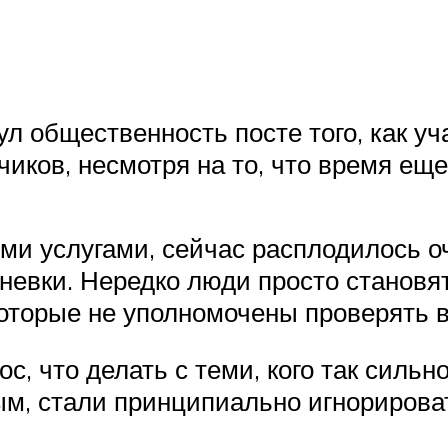
ул общественность посте того, как у
иков, несмотря на то, что время еще
и услугами, сейчас расплодилось оч
невки. Нередко люди просто станов
которые не уполномочены проверять
ос, что делать с теми, кого так силь
ым, стали принципиально игнориров