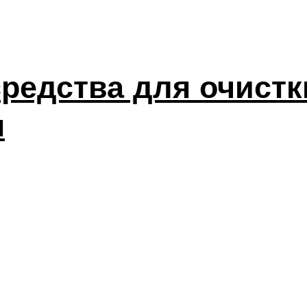
редства для очист
м