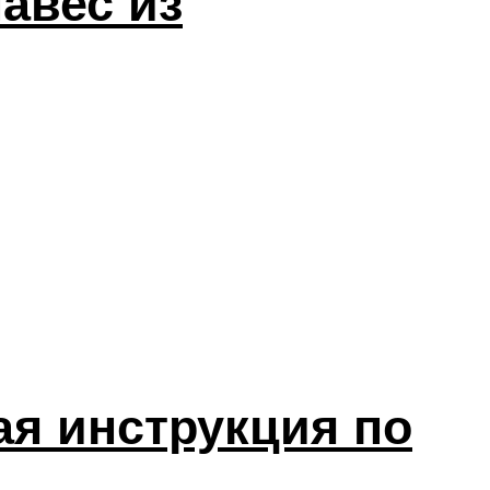
авес из
я инструкция по