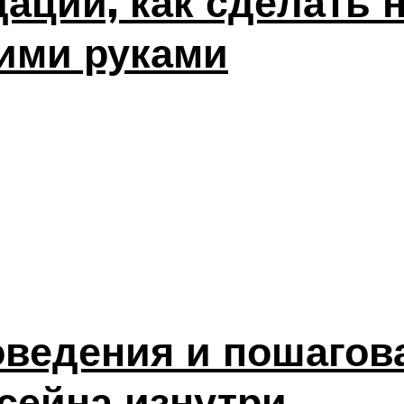
ации, как сделать н
ими руками
ведения и пошагова
сейна изнутри