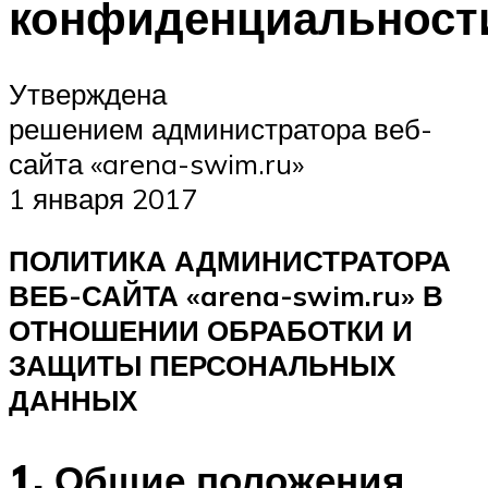
конфиденциальност
ПЛАВАНЬЕ ДЛЯ ДЕТЕЙ
ПЛАВАНЬЕ ДЛЯ ПОХУДЕНИЯ
Утверждена
БАССЕЙН ДЛЯ ДОМА
решением администратора веб-
ОЧИСТКА БАССЕЙНОВ
сайта «arena-swim.ru»
1 января 2017
МЕНЮ
ПОЛИТИКА АДМИНИСТРАТОРА
ВЕБ-САЙТА «arena-swim.ru» В
ОТНОШЕНИИ ОБРАБОТКИ И
ЗАЩИТЫ ПЕРСОНАЛЬНЫХ
ДАННЫХ
1.
Общие положения