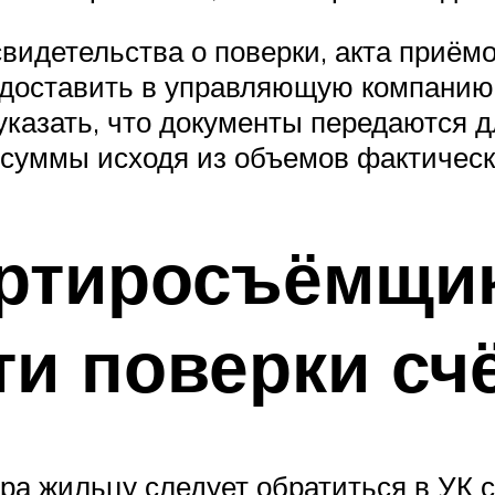
видетельства о поверки, акта приём
доставить в управляющую компанию.
указать, что документы передаются 
суммы исходя из объемов фактическ
артиросъёмщи
и поверки сч
а жильцу следует обратиться в УК 