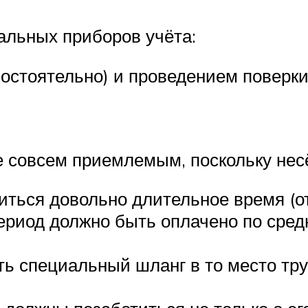
альных приборов учёта:
остоятельно) и проведением поверк
е совсем приемлемым, поскольку нес
ться довольно длительное время (от
период должно быть оплачено по сре
ь специальный шланг в то место тру