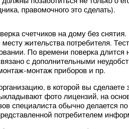
олжны позаботиться не только о его
ника, правомочного это сделать).
верка счетчиков на дому без снятия.
 месту жительства потребителя. Те
вании. По времени поверка длится н
 связано с дополнительными неудобс
емонтаж-монтаж приборов и пр.
рганизацию, в которой вы сделаете 
выкладывают фото лицензий, на осно
зов специалиста обычно делается по 
 представленной потребителем инфор