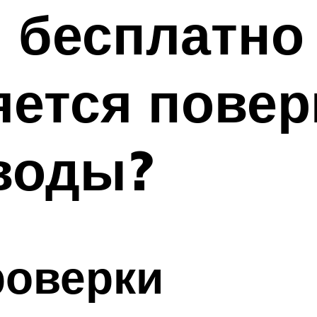
 бесплатно
ется повер
воды?
роверки