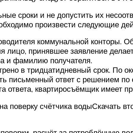
ные сроки и не допустить их несоотв
еобходимо произвести следующие дей
оводителя коммунальной конторы. О
я лицо, принявшее заявление делает
ра и фамилию получателя.
ено в тридцатидневный срок. По ок
ть письменный ответ с решением по 
а ответа, квартиросъёмщик имеет пра
на поверку счётчика водыСкачать вт
споверки, расчёт за потреблённую во