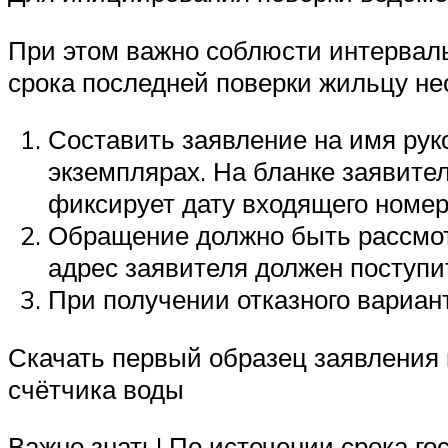
При этом важно соблюсти интерваль
срока последней поверки жильцу н
Составить заявление на имя рук
экземплярах. На бланке заявител
фиксирует дату входящего номе
Обращение должно быть рассмотр
адрес заявителя должен поступи
При получении отказного вариант
Скачать первый образец заявления 
счётчика воды
Важно знать! По истечении срока го