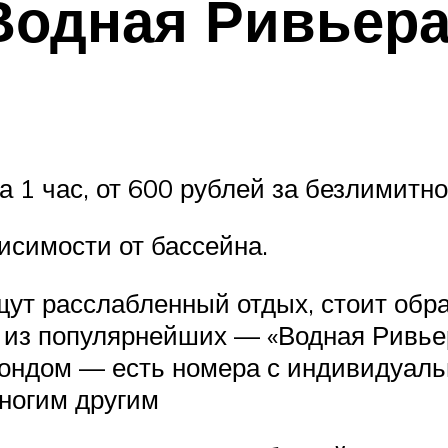
Водная Ривьер
за 1 час, от 600 рублей за безлимитн
исимости от бассейна.
щут расслабленный отдых, стоит обр
н из популярнейших — «Водная Ривье
фондом — есть номера с индивидуал
многим другим