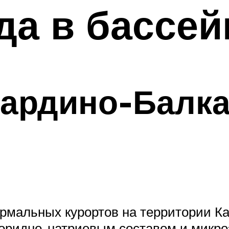
да в бассей
бардино-Балк
ермальных курортов на территории К
оридно-натриевым составом и микро