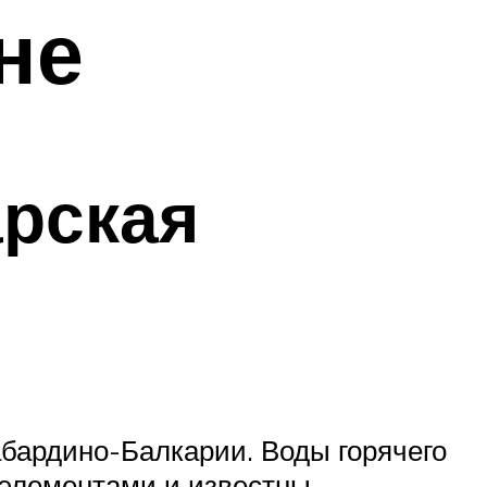
не
арская
абардино-Балкарии. Воды горячего
элементами и известны