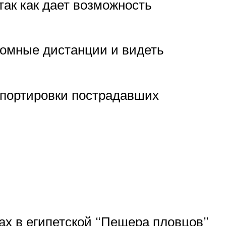
так как дает возможность
ромные дистанции и видеть
нспортировки пострадавших
ах в египетской “Пещера пловцов”