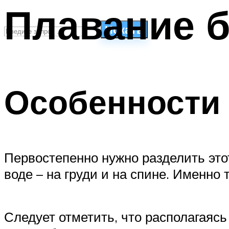
Плавание б
Искать
СТИЛИ ПЛАВАНЬЯ
ПЛАВАНЬЕ ДЛЯ ДЕТЕЙ
Особенности 
ПЛАВАНЬЕ ДЛЯ ПОХУДЕНИЯ
БАССЕЙН ДЛЯ ДОМА
ОЧИСТКА БАССЕЙНОВ
МЕНЮ
Первостепенно нужно разделить это
воде – на груди и на спине. Именно
Следует отметить, что располагаяс