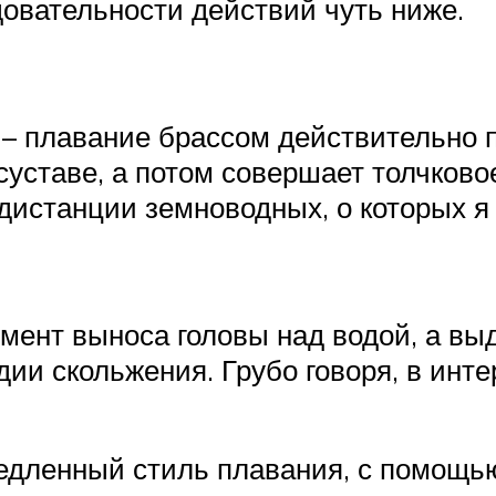
довательности действий чуть ниже.
 – плавание брассом действительно 
суставе, а потом совершает толчков
дистанции земноводных, о которых я
омент выноса головы над водой, а вы
адии скольжения. Грубо говоря, в ин
медленный стиль плавания, с помощью