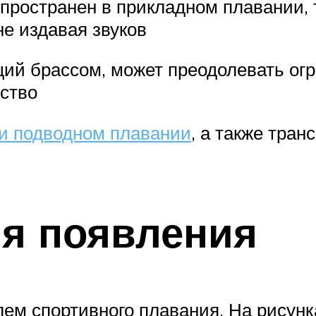
пространен в прикладном плавании, 
не издавая звуков
щий брассом, может преодолевать ог
ство
ри подводном плавании
, а также тра
ия появления
ем спортивного плавания. На рисунк