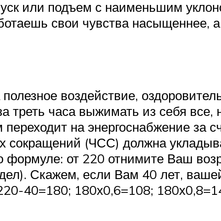
пуск или подъем с наименьшим уклон
аботаешь свои чувства насыщеннее, 
 полезное воздействие, оздоровител
за треть часа выжимать из себя все, 
м переходит на энергоснабжение за сч
ых сокращений (ЧСС) должна уклады
о формуле: от 220 отнимите Ваш возр
едел). Скажем, если Вам 40 лет, ваше
(220-40=180; 180х0,6=108; 180х0,8=1