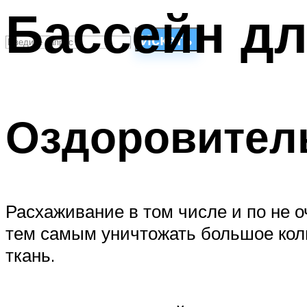
Бассейн дл
Искать
СТИЛИ ПЛАВАНЬЯ
ПЛАВАНЬЕ ДЛЯ ДЕТЕЙ
Оздоровитель
ПЛАВАНЬЕ ДЛЯ ПОХУДЕНИЯ
БАССЕЙН ДЛЯ ДОМА
ОЧИСТКА БАССЕЙНОВ
МЕНЮ
Расхаживание в том числе и по не о
тем самым уничтожать большое коли
ткань.