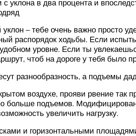
 с уклона в два процента и впоследс
одряд
уклон – тебе очень важно просто уд
ный распорядок ходьбы. Если испыты
 удобном уровне. Если ты увлекаешьс
аршрут, чтоб на дороге у тебя было
ут разнообразность, а подъемы даду
крытом воздухе, прояви рвение так п
но больше подъемов. Модифицирова
возможность увеличить нагрузку.
сками и горизонтальными площадями.