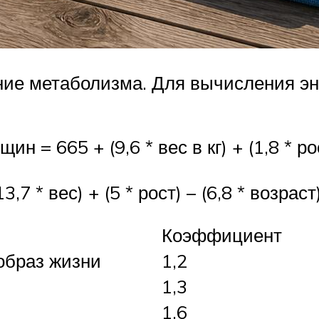
ние метаболизма. Для вычисления эн
= 665 + (9,6 * вес в кг) + (1,8 * рост
,7 * вес) + (5 * рост) – (6,8 * возра
Коэффициент
образ жизни
1,2
1,3
1,6