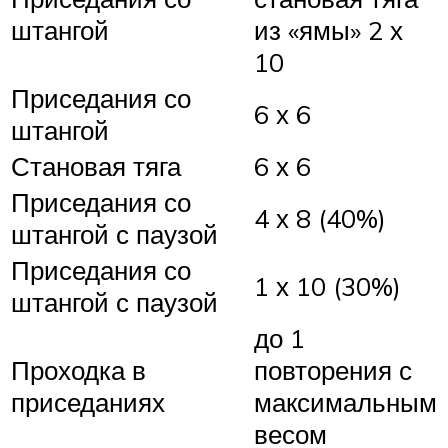
штангой
из «ямы» 2 х
10
Приседания со
6 х 6
штангой
Становая тяга
6 х 6
Приседания со
4 х 8 (40%)
штангой с паузой
Приседания со
1 х 10 (30%)
штангой с паузой
до 1
Проходка в
повторения с
приседаниях
максимальным
весом