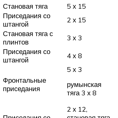
Становая тяга
5 х 15
Приседания со
2 х 15
штангой
Становая тяга с
3 х 3
плинтов
Приседания со
4 х 8
штангой
5 х 3
Фронтальные
румынская
приседания
тяга 3 х 8
2 х 12,
Приседания со
становая тяга