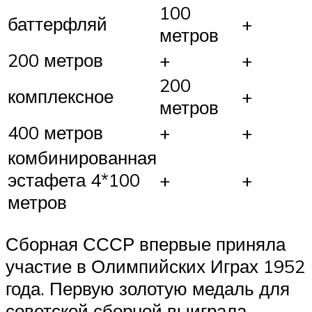
100
баттерфляй
+
метров
200 метров
+
+
200
комплексное
+
метров
400 метров
+
+
комбинированная
эстафета 4*100
+
+
метров
Сборная СССР впервые приняла
участие в Олимпийских Играх 1952
года. Первую золотую медаль для
советской сборной выиграла