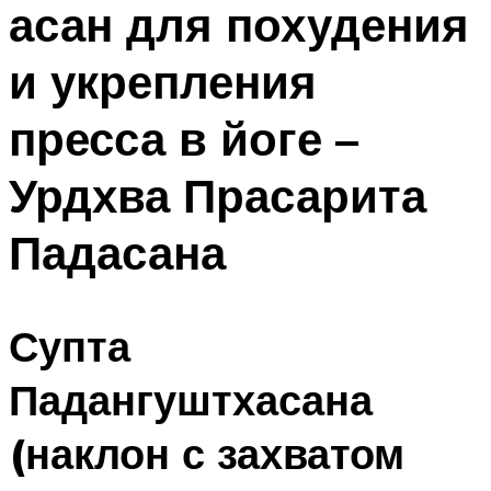
асан для похудения
ПЛАВАНЬЕ ДЛЯ ДЕТЕЙ
ПЛАВАНЬЕ ДЛЯ ПОХУДЕНИЯ
и укрепления
БАССЕЙН ДЛЯ ДОМА
пресса в йоге –
ОЧИСТКА БАССЕЙНОВ
Урдхва Прасарита
МЕНЮ
Падасана
Супта
Падангуштхасана
(наклон с захватом