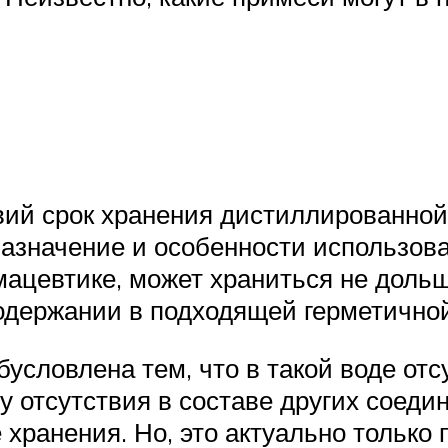
вий срок хранения дистиллированной
назначение и особенности использова
цевтике, может храниться не дольш
одержании в подходящей герметичной 
условлена тем, что в такой воде отс
у отсутствия в составе других соед
 хранения. Но, это актуально тольк