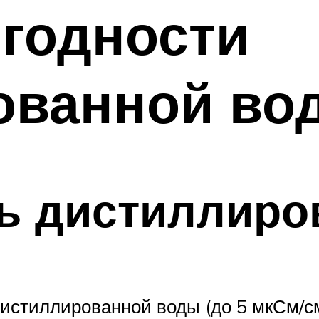
 годности
ованной во
ь дистиллиро
истиллированной воды (до 5 мкСм/с