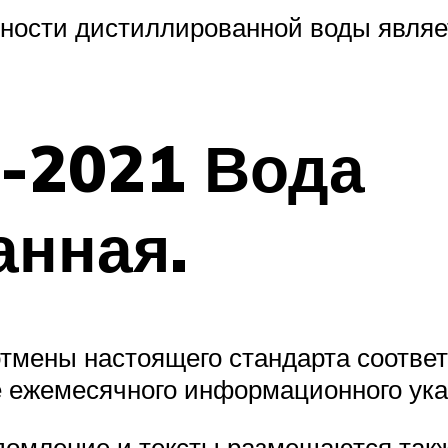
ности дистиллированной воды являет
-2021 Вода
анная.
отмены настоящего стандарта соотв
 ежемесячного информационного ука
домление и тексты размещаются так