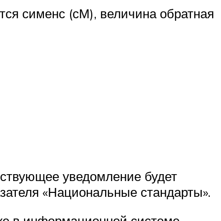
ся сименс (сМ), величина обратная
етствующее уведомление будет
зателя «Национальные стандарты».
же в информационной системе