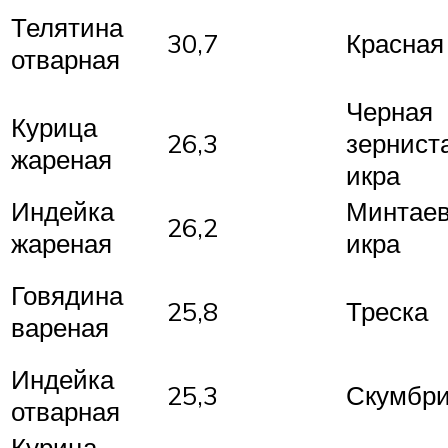
Телятина
30,7
Красная
отварная
Черная
Курица
26,3
зернист
жареная
икра
Индейка
Минтае
26,2
жареная
икра
Говядина
25,8
Треска
вареная
Индейка
25,3
Скумбр
отварная
Курица