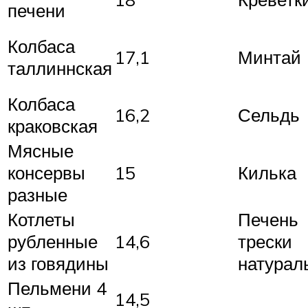
печени
Колбаса
17,1
Минтай
таллиннская
Колбаса
16,2
Сельдь
краковская
Мясные
консервы
15
Килька
разные
Котлеты
Печень
рубленные
14,6
трески
из говядины
натурал
Пельмени 4
14,5