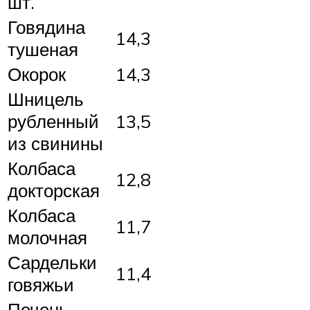
шт.
Говядина
14,3
тушеная
Окорок
14,3
Шницель
рубленный
13,5
из свинины
Колбаса
12,8
докторская
Колбаса
11,7
молочная
Сардельки
11,4
говяжьи
Печень