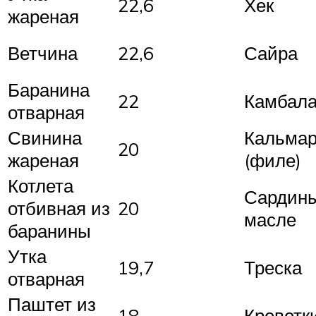
22,6
Хек
жареная
Ветчина
22,6
Сайра
Баранина
22
Камбал
отварная
Свинина
Кальма
20
жареная
(филе)
Котлета
Сардины
отбивная из
20
масле
баранины
Утка
19,7
Треска
отварная
Паштет из
18
Креветк