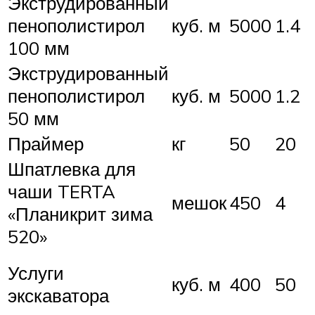
Экструдированный
пенополистирол
куб. м
5000
1.4
100 мм
Экструдированный
пенополистирол
куб. м
5000
1.2
50 мм
Праймер
кг
50
20
Шпатлевка для
чаши TERTA
мешок
450
4
«Планикрит зима
520»
Услуги
куб. м
400
50
экскаватора