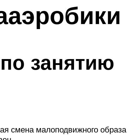
ааэробики
по занятию
кая смена малоподвижного образа
вен.