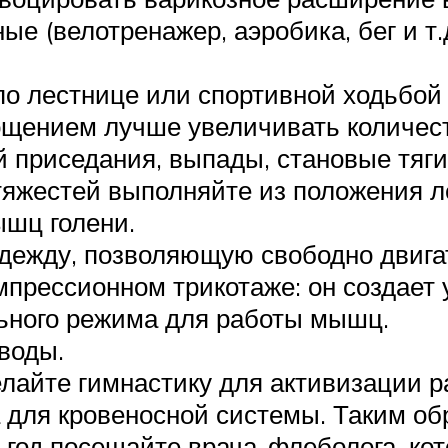
ые (велотренажер, аэробика, бег и т.
о лестнице или спортивной ходьбой 
щением лучше увеличивать количеств
 приседания, выпады, становые тяги
тяжестей выполняйте из положения л
ышц голени.
ежду, позволяющую свободно двигат
омпрессионном трикотаже: он создает
льного режима для работы мышц.
воды.
елайте гимнастику для активизации 
а для кровеносной системы. Таким об
в год посещайте врача-флеболога, ко