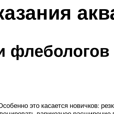
азания акв
и флебологов 
Особенно это касается новичков: рез
воцировать варикозное расширение 