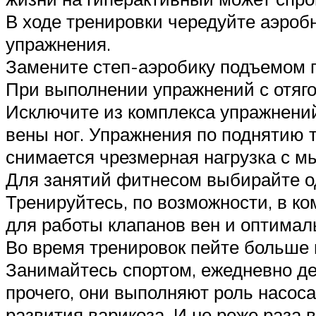
В ходе тренировки чередуйте аэробн
упражнения.
Замените степ-аэробику подъемом п
При выполнении упражнений с отяго
Исключите из комплекса упражнений
вены ног. Упражнения по поднятию 
снимается чрезмерная нагрузка с м
Для занятий фитнесом выбирайте од
Тренируйтесь, по возможности, в к
для работы клапанов вен и оптима
Во время тренировок пейте больше 
Занимайтесь спортом, ежедневно д
прочего, они выполняют роль насос
развития варикоза. И не реже раза 