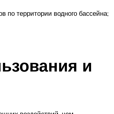
в по территории водного бассейна;
ьзования и
ешних воздействий, чем