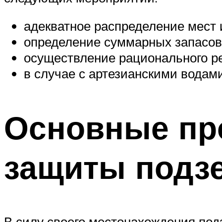
адекватное распределение мест 
определение суммарных запасов
осуществление рационального р
в случае с артезианскими водам
Основные пр
защиты подз
В силу своего местонахождения по