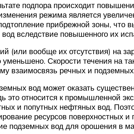
ьтате подпора происходит повышение
изменения режима является увеличен
подтопление прибрежной зоны, что в
х вод вследствие повышенного их исп
й (или вообще их отсутствия) на за
 уменьшено. Скорости течения на так
ому взаимосвязь речных и подземных 
земных вод может оказать существен
дь это относится к промышленной эк
тных и попутных нефтяных вод. Поэт
ирование ресурсов поверхностных и 
ие подземных вод для орошения в ма