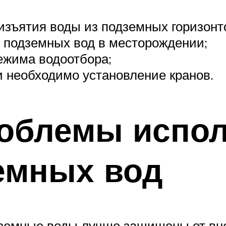
изъятия воды из подземных горизонто
 подземных вод в месторождении;
ежима водоотбора;
и необходимо установление кранов.
облемы испол
емных вод
дземные воды лучше защищены от вн