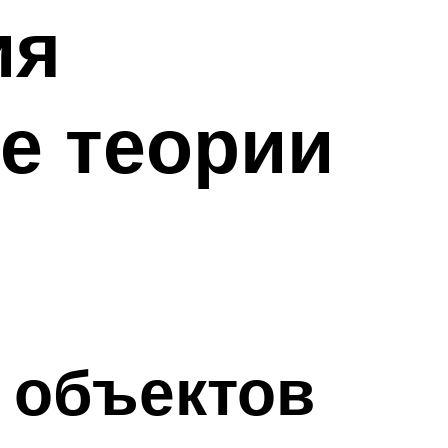
ия
е теории
 объектов