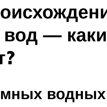
роисхожден
вод — каки
т?
емных водных