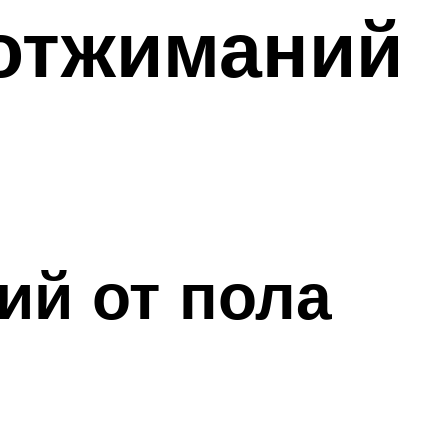
отжиманий
й от пола