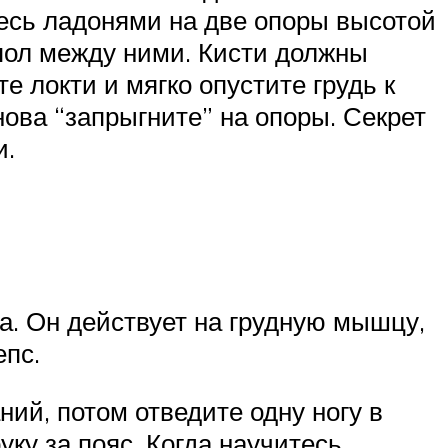
есь ладонями на две опоры высотой
 пол между ними. Кисти должны
е локти и мягко опустите грудь к
ова “запрыгните” на опоры. Секрет
и.
са. Он действует на грудную мышцу,
епс.
й, потом отведите одну ногу в
ку за пояс. Когда научитесь