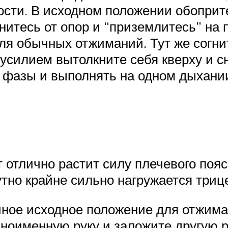
ости. В исходном положении обоприт
книтесь от опор и “приземлитесь” на
ля обычных отжиманий. Тут же согнит
усилием вытолкните себя кверху и сн
а фазы и выполнять на одном дыхани
 отлично растит силу плечевого поя
утно крайне сильно нагружается триц
ое исходное положение для отжимани
зноименную руку и заложите другую ру