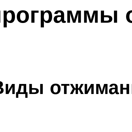
программы 
ды отжимани