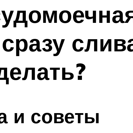
судомоечна
 сразу слив
 делать?
а и советы