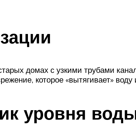
изации
 старых домах с узкими трубами кана
режение, которое «вытягивает» воду
ик уровня воды