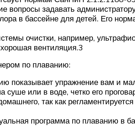
акие вопросы задавать администратору
ора в бассейне для детей. Его норма
стемы очистки, например, ультрафи
 хорошая вентиляция.3
нером по плаванию:
нию показывает упражнение вам и м
на суше или в воде, четко его прого
 домашнего, так как регламентирует
альная программа по плаванию в бас