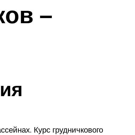
ков –
ния
ссейнах. Курс грудничкового