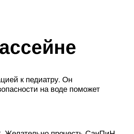
бассейне
цией к педиатру. Он
зопасности на воде поможет
03. Желательно прочесть СанПиН