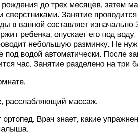
 рождения до трех месяцев, затем м
ми сверстниками. Занятие проводится
ды в ванной составляет изначально 3
ржит ребенка, опускает его под воду
роводит небольшую разминку. Не нуж
е под водой автоматически. После 
тся час. Занятие разделено на три б
омнате.
е, расслабляющий массаж.
ортопед. Врач знает, какие упражне
малыша.