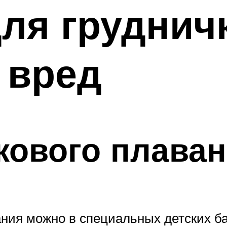
ля груднич
 вред
кового плава
ания можно в специальных детских ба