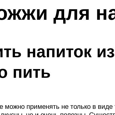
ожжи для на
ить напиток и
о пить
е можно применять не только в виде т
 вкусны, но и очень полезны. Сущест