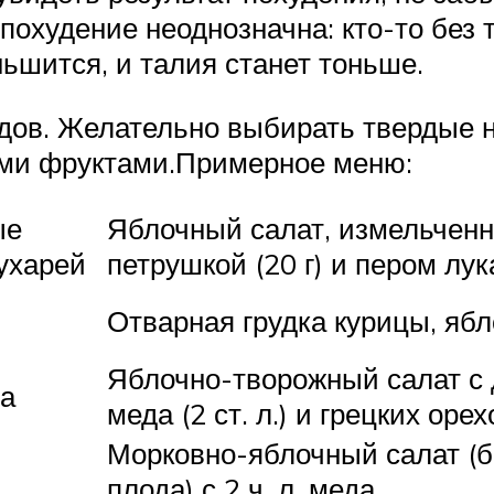
худение неоднозначна: кто-то без тру
ньшится, и талия станет тоньше.
лодов. Желательно выбирать твердые 
ыми фруктами.Примерное меню:
ые
Яблочный салат, измельченн
ухарей
петрушкой (20 г) и пером лука
Отварная грудка курицы, ябл
Яблочно-творожный салат с
ка
меда (2 ст. л.) и грецких орех
Морковно-яблочный салат (б
плода) с 2 ч. л. меда