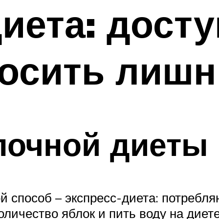
иета: дост
осить лишн
лочной диеты
ой способ – экспресс-диета: потребл
количество яблок и пить воду на дие