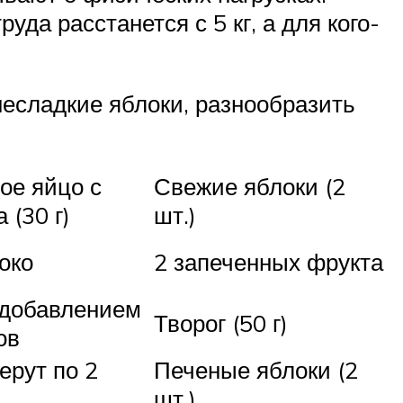
да расстанется с 5 кг, а для кого-
несладкие яблоки, разнообразить
ое яйцо с
Свежие яблоки (2
 (30 г)
шт.)
око
2 запеченных фрукта
 добавлением
Творог (50 г)
ов
ерут по 2
Печеные яблоки (2
шт.)