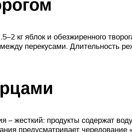
орогом
5–2 кг яблок и обезжиренного творог
а между перекусами. Длительность ре
урцами
 – жесткий: продукты содержат воду
ания предусматривает чередование «