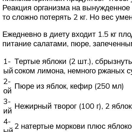
Реакция организма на вынужденное по
то сложно потерять 2 кг. Но вес уме
Ежедневно в диету входит 1.5 кг п
питание салатами, пюре, запеченн
1-
Тертые яблоки (2 шт.), сбрызнут
ый
соком лимона, немного ржаных с
2-
Пюре из яблок, кефир (250 мл)
ой
3-
Нежирный творог (100 г), 2 ябло
ий
4-
2 натертые моркови плюс яблоко
ый