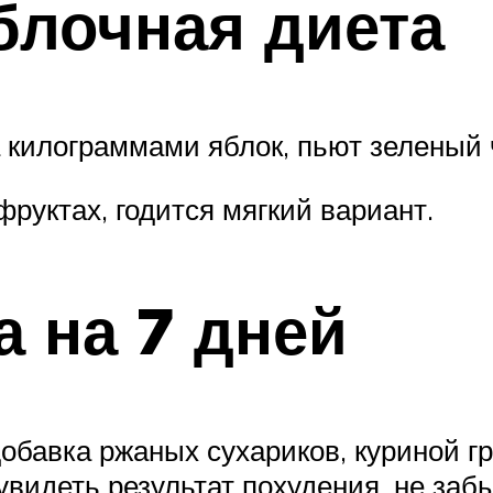
блочная диета
килограммами яблок, пьют зеленый 
фруктах, годится мягкий вариант.
а на 7 дней
бавка ржаных сухариков, куриной гру
видеть результат похудения, не заб