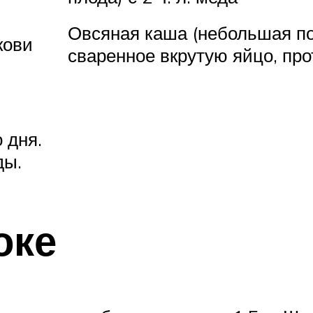
Овсяная каша (небольшая по
кови
сваренное вкрутую яйцо, про
 дня.
ды.
оке