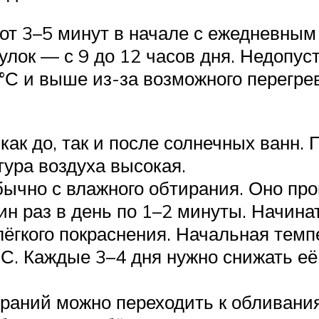
от 3–5 минут в начале с ежедневным
улок — с 9 до 12 часов дня. Недопу
°С и выше из-за возможного перегре
ак до, так и после солнечных ванн. 
тура воздуха высокая.
бычно с влажного обтирания. Оно пр
н раз в день по 1–2 минуты. Начинат
о лёгкого покраснения. Начальная тем
°С. Каждые 3–4 дня нужно снижать её
тираний можно переходить к обливан