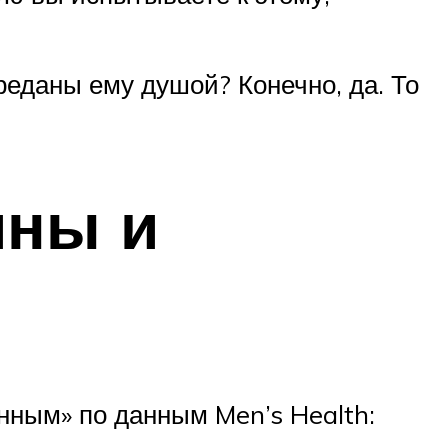
реданы ему душой? Конечно, да. То
ины и
нным» по данным Men’s Health: