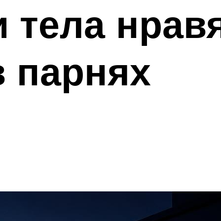
и тела нрав
 парнях