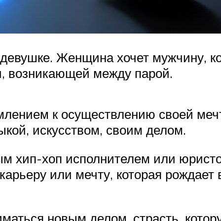
к девушке. Женщина хочет мужчину, 
ти, возникающей между парой.
емлением к осуществлению своей меч
ыкой, искусством, своим делом.
ым хип-хоп исполнителем или юристо
карьеру или мечту, которая рождает
иматься новым делом, страсть, котор