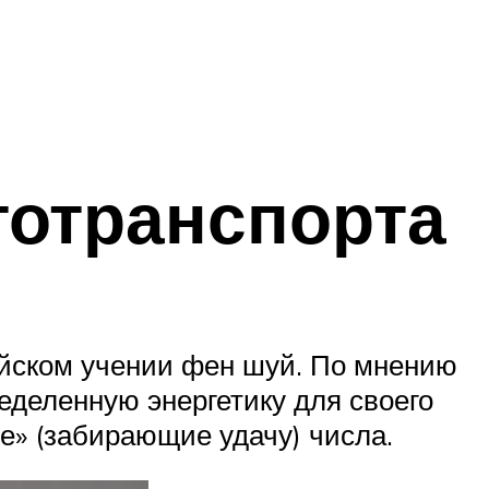
тотранспорта
айском учении фен шуй. По мнению
деленную энергетику для своего
е» (забирающие удачу) числа.