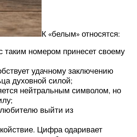
К «белым» относятся:
 с таким номером принесет своему
собствует удачному заключению
ьца духовной силой;
яется нейтральным символом, но
илу;
толюбителю выйти из
окойствие. Цифра одаривает