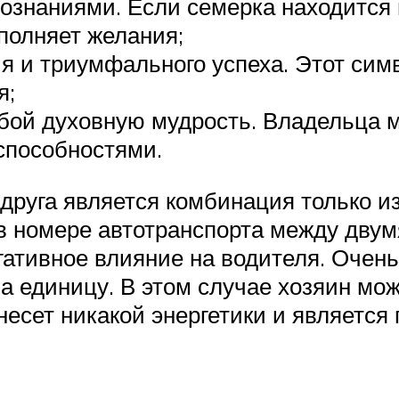
ознаниями. Если семерка находится 
полняет желания;
я и триумфального успеха. Этот симв
я;
обой духовную мудрость. Владельца 
способностями.
руга является комбинация только и
 в номере автотранспорта между дв
ативное влияние на водителя. Очен
а единицу. В этом случае хозяин мож
несет никакой энергетики и является 