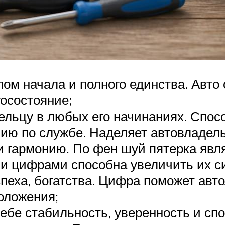
ом начала и полного единства. Авто
госостояние;
дельцу в любых его начинаниях. Спо
нию по службе. Наделяет автовладел
и гармонию. По фен шуй пятерка явл
и цифрами способна увеличить их с
спеха, богатства. Цифра поможет ав
оложения;
себе стабильность, уверенность и сп