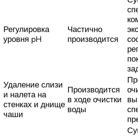
сп
ко
Регулировка
Частично
эк
уровня pH
производится
со
ре
по
за
Пр
Удаление слизи
Производится
оч
и налета на
в ходе очистки
вы
стенках и днище
воды
сп
чаши
пр
Су