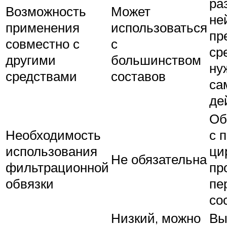
ра
Возможность
Может
не
применения
использоваться
пр
совместно с
с
ср
другими
большинством
ну
средствами
составов
са
де
Об
Необходимость
с 
использования
ци
Не обязательна
фильтрационной
пр
обвязки
пе
со
Низкий, можно
Вы