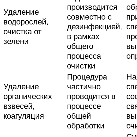
производится
об
Удаление
совместно с
пр
водорослей,
дезинфекцией,
сп
очистка от
в рамках
пр
зелени
общего
вы
процесса
оп
очистки
Процедура
На
Удаление
частично
сп
органических
проводится в
со
взвесей,
процессе
св
коагуляция
общей
вы
обработки
оч
Су