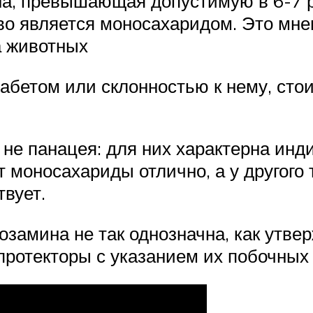
ина, превышающая допустимую в 6-7 
во является моносахаридом. Это мн
а животных
абетом или склонностью к нему, сто
 не панацея: для них характерна ин
т моносахариды отлично, а у другого
твует.
замина не так однозначна, как утвер
протекторы с указанием их побочных