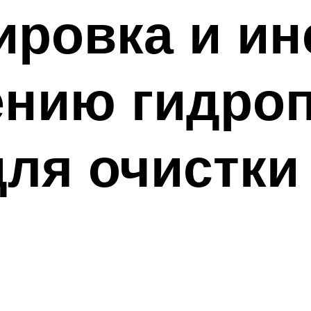
ировка и ин
нию гидроп
для очистки