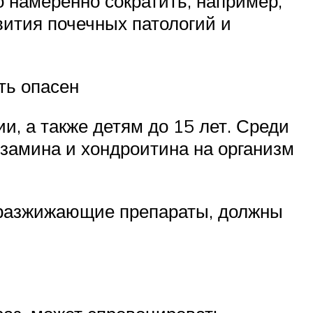
 намеренно сократить, например,
вития почечных патологий и
ть опасен
и, а также детям до 15 лет. Среди
озамина и хондроитина на организм
 разжижающие препараты, должны