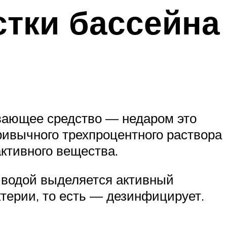
стки бассейна
ивающее средство — недаром это
ривычного трехпроцентного раствора
активного вещества.
с водой выделяется активный
ктерии, то есть — дезинфицирует.