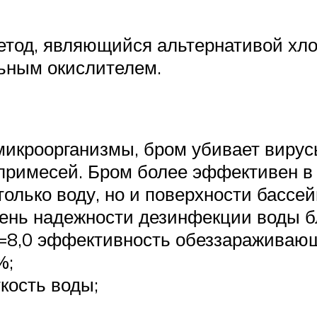
етод, являющийся альтернативой хло
льным окислителем.
икроорганизмы, бром убивает вирусы
примесей. Бром более эффективен в
олько воду, но и поверхности бассей
ень надежности дезинфекции воды б
н=8,0 эффективность обеззараживающ
%;
кость воды;