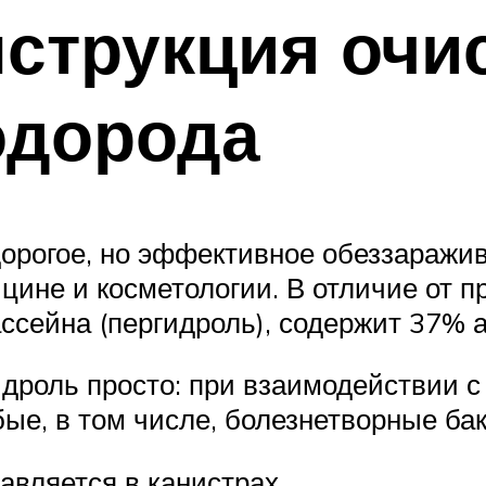
струкция очи
одорода
дорогое, но эффективное обеззараж
ине и косметологии. В отличие от п
ассейна (пергидроль), содержит 37% 
идроль просто: при взаимодействии 
ые, в том числе, болезнетворные ба
авляется в канистрах