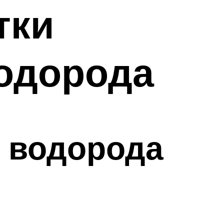
тки
одорода
ь водорода