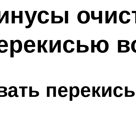
инусы очис
перекисью в
вать перекис