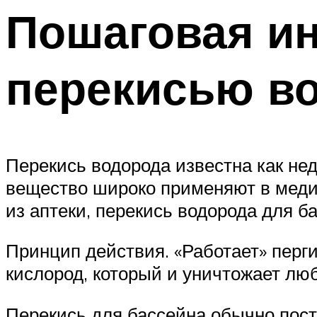
Пошаговая ин
перекисью в
Перекись водорода известна как не
вещество широко применяют в медиц
из аптеки, перекись водорода для б
Принцип действия. «Работает» перг
кислород, который и уничтожает люб
Перекись для бассейна обычно пост