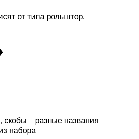
сят от типа рольштор.
»
, скобы – разные названия
из набора