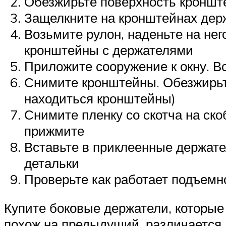
Обезжирьте поверхность кронште
Защелкните на кронштейнах дер
Возьмите рулон, наденьте на не
кронштейны с держателями
Приложите сооружение к окну. Вс
Снимите кронштейны. Обезжирьте
находиться кронштейны)
Снимите пленку со скотча на ско
прижмите
Вставьте в приклеенные держател
детальки
Проверьте как работает подъемно
Купите боковые держатели, которые
похож на предыдущий, различается