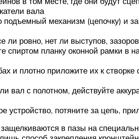
йнов в том месте, где они будут сце
жатели вала
го подъемный механизм (цепочку) и з
е ли ровно, нет ли выступов, зазоров
 спиртом планку оконной рамки в на
бах и плотно приложите их к створке
и вал с полотном, действуйте аккура
е устройство, потяните за цепь, пр
 защелкиваются в пазы на специаль
 лишь способ закрепления кронштейн