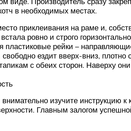
м виде. Производитель сразу закрепл
котч в необходимых местах.
есто приклеивания на раме и, собст
 встала ровно и строго горизонтальн
я пластиковые рейки – направляющие
, свободно ездит вверх-вниз, плотно 
пикам с обеих сторон. Наверху они 
ость
, внимательно изучите инструкцию к
ерхности. Главным залогом успешной