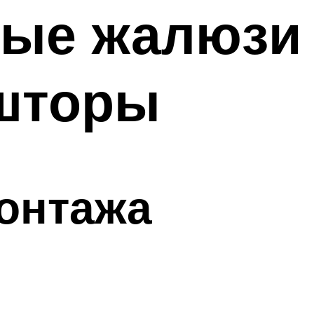
ные жалюзи
шторы
онтажа