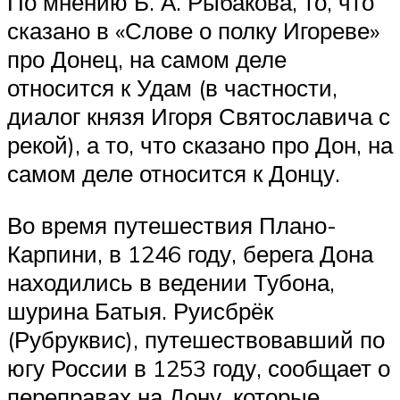
По мнению Б. А. Рыбакова, то, что
сказано в «Слове о полку Игореве»
про Донец, на самом деле
относится к Удам (в частности,
диалог князя Игоря Святославича с
рекой), а то, что сказано про Дон, на
самом деле относится к Донцу.
Во время путешествия Плано-
Карпини, в 1246 году, берега Дона
находились в ведении Тубона,
шурина Батыя. Руисбрёк
(Рубруквис), путешествовавший по
югу России в 1253 году, сообщает о
переправах на Дону, которые