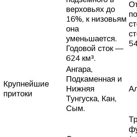
От
верховьях до
п
16%, к низовьям
ст
она
ст
уменьшается.
54
Годовой сток —
624 км³.
Ангара,
Подкаменная и
Крупнейшие
Нижняя
Ал
притоки
Тунгуска, Кан,
Сым.
Т
ф