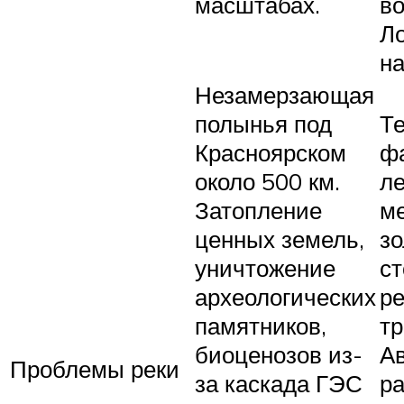
масштабах.
в
Л
н
Незамерзающая
полынья под
Т
Красноярском
ф
около 500 км.
ле
Затопление
м
ценных земель,
зо
уничтожение
ст
археологических
р
памятников,
тр
биоценозов из-
А
Проблемы реки
за каскада ГЭС
р