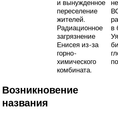
и вынужденное
н
переселение
В
жителей.
р
Радиационное
в 
загрязнение
У
Енисея из-за
би
горно-
гл
химического
по
комбината.
Возникновение
названия