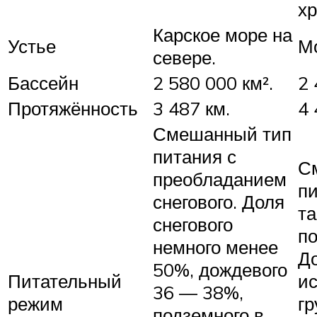
хр
Карское море на
Устье
М
севере.
Бассейн
2 580 000 км².
2 
Протяжённость
3 487 км.
4 
Смешанный тип
питания с
С
преобладанием
пи
снегового. Доля
та
снегового
по
немного менее
Д
50%, дождевого
Питательный
и
36 — 38%,
режим
гр
подземного в