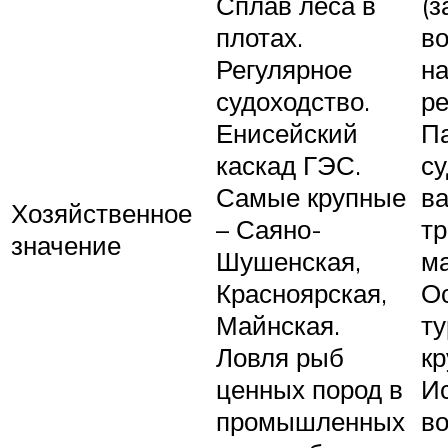
Сплав леса в
(з
плотах.
во
Регулярное
на
судоходство.
ре
Енисейский
П
каскад ГЭС.
с
Самые крупные
в
Хозяйственное
– Саяно-
тр
значение
Шушенская,
ма
Красноярская,
О
Майнская.
ту
Ловля рыб
кр
ценных пород в
И
промышленных
во