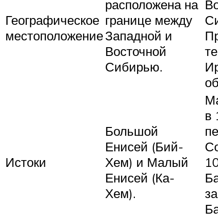
расположена на
В
Географическое
границе между
С
местоположение
Западной и
Пр
Восточной
т
Сибирью.
И
об
М
в 
Большой
п
Енисей (Бий-
С
Истоки
Хем) и Малый
10
Енисей (Ка-
Б
Хем).
за
Ба