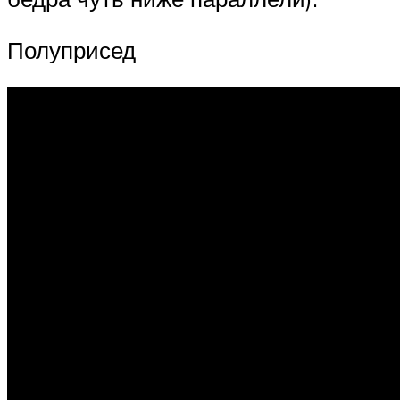
Полуприсед