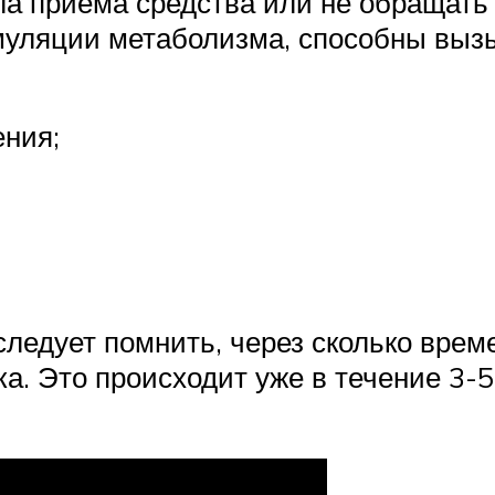
ла приема средства или не обращать 
муляции метаболизма, способны выз
ения;
ледует помнить, через сколько вре
а. Это происходит уже в течение 3-5