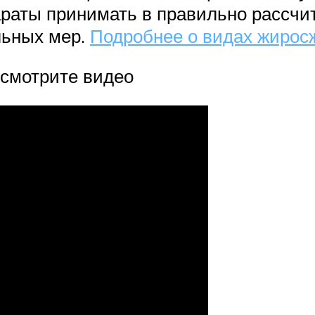
араты принимать в правильно рассчи
льных мер.
Подробнее о видах жирос
 смотрите видео