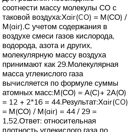
соотнести массу молекулы СО с
таковой воздуха:Хair(CO) = М(СО) /
М(air).С учетом содержания в
воздухе смеси газов кислорода,
водорода, азота и других,
молекулярную массу воздуха
принимают как 29.Молекулярная
масса углекислого газа
вычисляется по формуле суммы
атомных масс:М(СО) = А(С)+ 2А(О)
= 12 + 2*16 = 44.Результат:Хair(CO)
= М(СО) / М(air) = 44 / 29 =
1,52.Ответ: относительная
плотность углекислого газа по