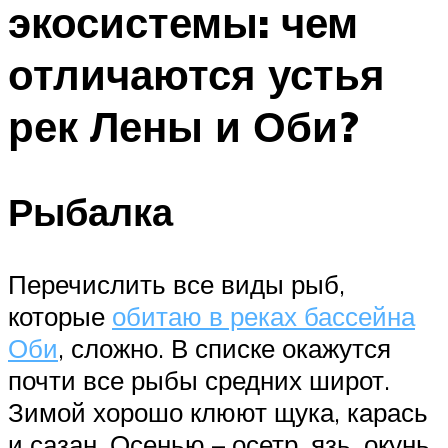
экосистемы: чем
ПЛАВАНЬЕ ДЛЯ ДЕТЕЙ
ПЛАВАНЬЕ ДЛЯ ПОХУДЕНИЯ
отличаются устья
БАССЕЙН ДЛЯ ДОМА
рек Лены и Оби?
ОЧИСТКА БАССЕЙНОВ
МЕНЮ
Рыбалка
Перечислить все виды рыб,
которые
обитаю в реках бассейна
Оби
, сложно. В списке окажутся
почти все рыбы средних широт.
Зимой хорошо клюют щука, карась
и сазан. Осенью – осетр, язь, окунь