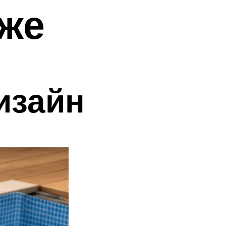
аже
изайн