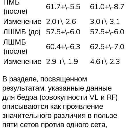
ПМБ
61.7+\-5.5
61.0+\-8.7
(после)
Изменение
2.0+\-2.6
3.0+\-3.1
ЛШМБ (до)
57.5+\-6.0
57.5+\-6.0
ЛШМБ
60.4+\-6.3
62.5+\-7.0
(после)
Изменение
2.9 +\-1.9
4.6+\-2.3
В разделе, посвященном
результатам, указанные данные
для бедра (совокупности VL и RF)
описываются как проявление
значительного различия в пользе
пяти сетов против одного сета,