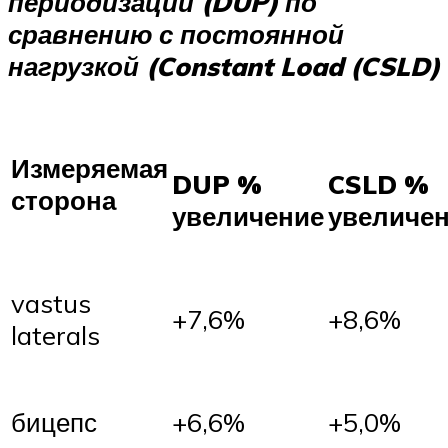
периодизации (DUP) по
сравнению с постоянной
нагрузкой (Constant Load (CSLD)
Измеряемая
DUP %
CSLD %
сторона
увеличение
увеличе
vastus
+7,6%
+8,6%
laterals
бицепс
+6,6%
+5,0%