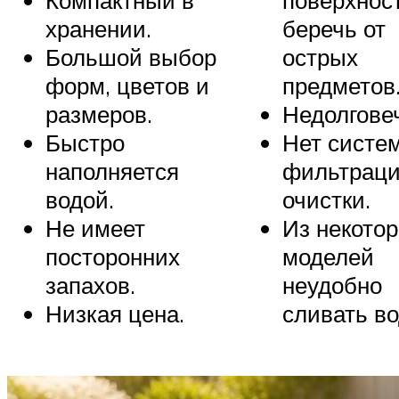
Компактный в
поверхност
хранении.
беречь от
Большой выбор
острых
форм, цветов и
предметов
размеров.
Недолгове
Быстро
Нет систе
наполняется
фильтраци
водой.
очистки.
Не имеет
Из некото
посторонних
моделей
запахов.
неудобно
Низкая цена.
сливать во