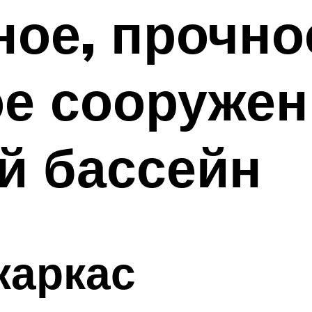
ое, прочно
ое сооруже
й бассейн
каркас