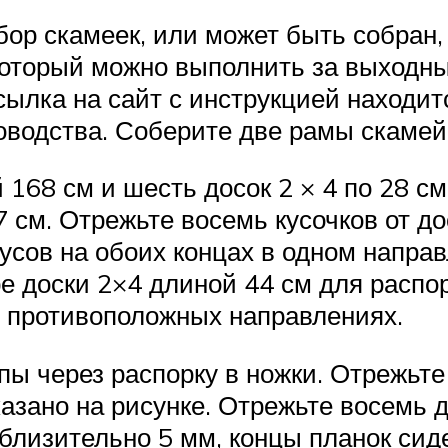
абор скамеек, или может быть собран
 который можно выполнить за выходн
сылка на сайт с инструкцией находит
оводства. Соберите две рамы скамейк
168 см и шесть досок 2 × 4 по 28 см
 см. Отрежьте восемь кусочков от до
усов на обоих концах в одном направ
е доски 2×4 длиной 44 см для распо
 в противоположных направлениях.
пы через распорку в ножки. Отрежьте
казано на рисунке. Отрежьте восемь д
близительно 5 мм, концы планок сиде