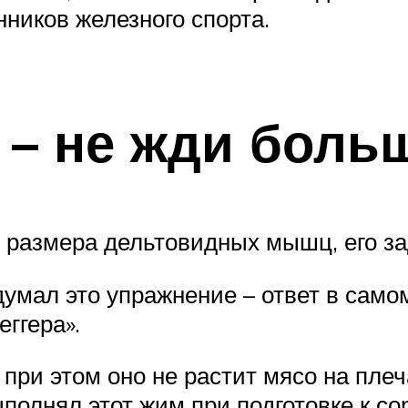
нников железного спорта.
– не жди боль
 размера дельтовидных мышц, его за
умал это упражнение – ответ в самом
ггера».
 при этом оно не растит мясо на пле
олнял этот жим при подготовке к со