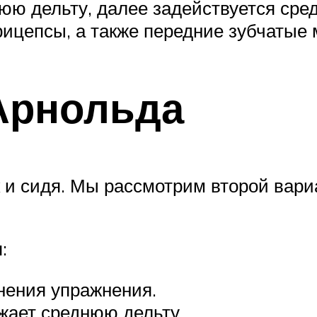
ю дельту, далее задействуется средн
рицепсы, а также передние зубчатые
Арнольда
к и сидя. Мы рассмотрим второй вари
:
нения упражнения.
жает среднюю дельту.