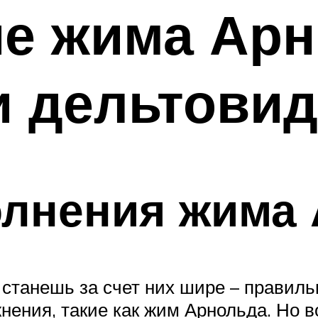
е жима Арн
и дельтови
олнения жима
станешь за счет них шире – правиль
нения, такие как жим Арнольда. Но в