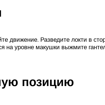
я
йте движение. Разведите локти в ст
ься на уровне макушки выжмите гантел
ную позицию