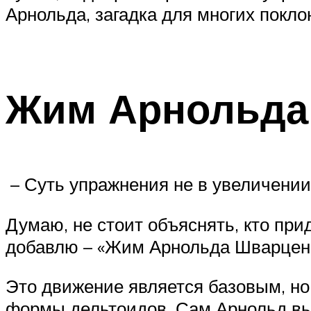
Арнольда, загадка для многих покло
Жим Арнольда 
– Суть упражнения не в увеличении
Думаю, не стоит объяснять, кто прид
добавлю – «Жим Арнольда Шварцене
Это движение является базовым, но
формы дельтоидов. Сам Арнольд вып