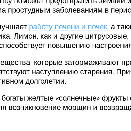
итку поможет предотвратить зимний и
ма простудным заболеваниям в пери
улучшает
работу печени и почек
, а та
ка. Лимон, как и другие цитрусовые
 способствует повышению настроения
ещества, которые затормаживают пр
пятствуют наступлению старения. Пр
ктивном долголетии.
е богаты желтые «солнечные» фрукты,
яя возникновение морщин и возвраща