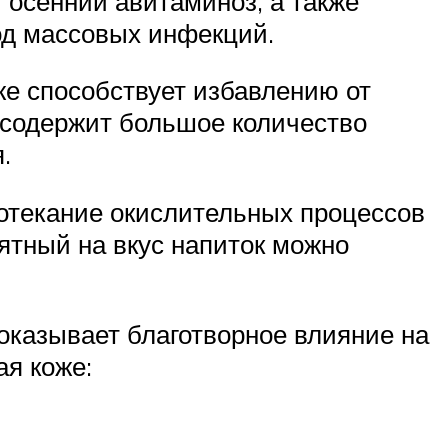
 осенний авитаминоз, а также
од массовых инфекций.
кже способствует избавлению от
, содержит большое количество
.
отекание окислительных процессов
иятный на вкус напиток можно
оказывает благотворное влияние на
я коже: