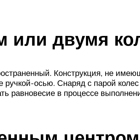
м или двумя ко
остраненный. Конструкция, не имею
ые ручкой-осью. Снаряд с парой коле
ть равновесие в процессе выполнен
енным центром