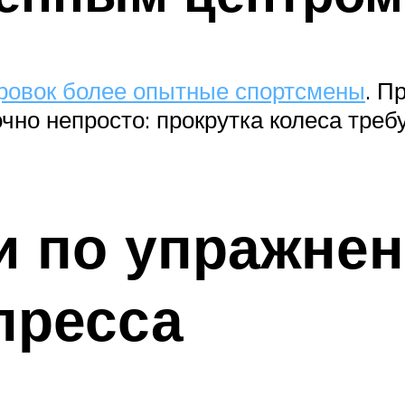
ровок более опытные спортсмены
. П
очно непросто: прокрутка колеса тре
и по упражнен
пресса