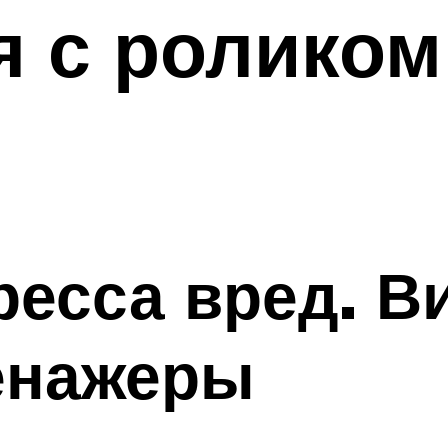
 с роликом
ресса вред. 
енажеры