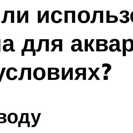
ли использ
на для аква
условиях?
воду