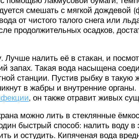
с помощью лакмусовой бумаги, темп
дуется смешать с мягкой дождевой (
вода от чистого талого снега или л
сле продолжительных осадков, достат
. Лучше налить её в стакан, и посмот
ий запах. Такая вода насыщена соед
тной станции. Пустив рыбку в такую 
икнут в жабры и внутренние органы. В
нфекции
, он также отравит живых сущ
крана можно лить в стеклянные ёмкос
е один быстрый способ: налить воду 
ить и остудить. Кипяченая вода вред