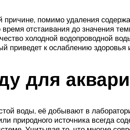
ой причине, помимо удаления содерж
время отстаивания до значения тем
ичество холодной водопроводной вод
ый приведет к ослаблению здоровья 
ду для аквар
стой воды, её добывают в лаборато
или природного источника всегда со
истеме. Учитывая то, что многие со