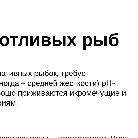
хотливых рыб
ративных рыбок, требует
ногда – средней жесткости) рН-
орошо приживаются икромечущие и
виям.