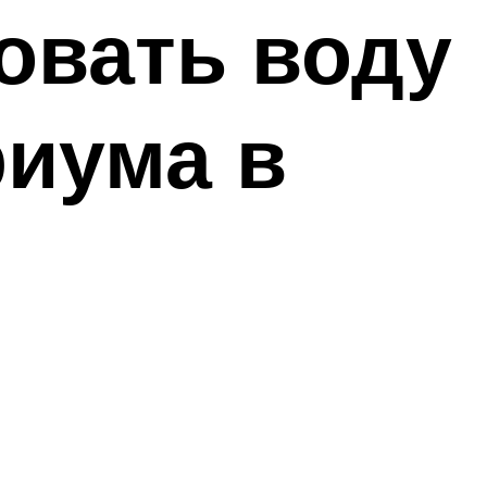
овать воду
риума в