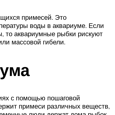
ащихся примесей. Это
пературы воды в аквариуме. Если
ы, то аквариумные рыбки рискуют
или массовой гибели.
иума
риях с помощью пошаговой
держит примеси различных веществ,
временные люди держат дома рыбок,