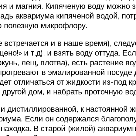
ия и магния. Кипяченую воду можно з
адь аквариума кипяченой водой, пот
ю полезную микрофлору.
е встречается и в наше время), следу
щено!» и т.д), и взять воду оттуда. Е
унь, лещ, плотва), есть растение вод
рогревают в эмалированной посуде д
ет отличаться от жидкости из-под кра
 другой дом, и набрать проточную во
 и дистиллированной, к настоянной ж
риума. Если он содержался благополу
 находка. В старой (жилой) аквариум