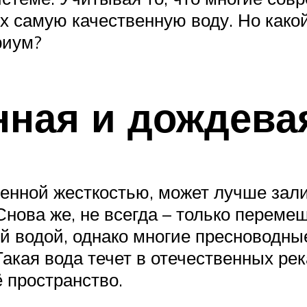
х самую качественную воду. Но како
риум?
ная и дождева
нной жесткостью, может лучше залит
ова же, не всегда – только перемеш
й водой, однако многие пресноводны
акая вода течет в отечественных ре
ё пространство.