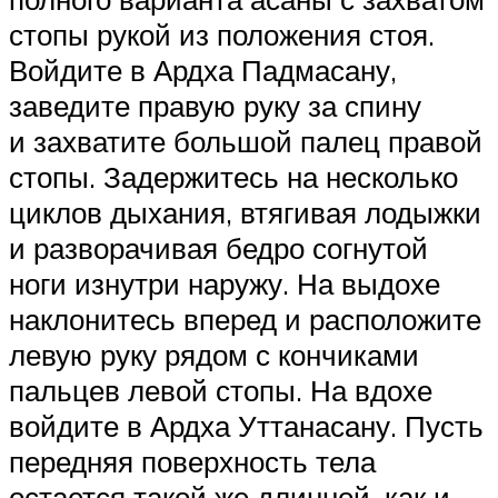
стопы рукой из положения стоя.
Войдите в Ардха Падмасану,
заведите правую руку за спину
и захватите большой палец правой
стопы. Задержитесь на несколько
циклов дыхания, втягивая лодыжки
и разворачивая бедро согнутой
ноги изнутри наружу. На выдохе
наклонитесь вперед и расположите
левую руку рядом с кончиками
пальцев левой стопы. На вдохе
войдите в Ардха Уттанасану. Пусть
передняя поверх­ность тела
остается такой же длинной, как и