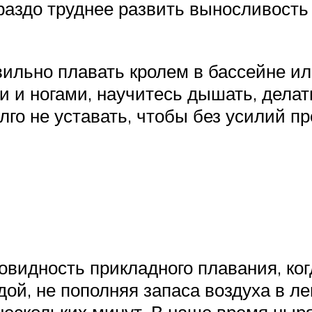
ораздо труднее развить выносливост
вильно плавать кролем в бассейне ил
и и ногами, научитесь дышать, делат
лго не уставать, чтобы без усилий 
овидность прикладного плавания, ког
ой, не пополняя запаса воздуха в ле
 нескольких минут. В наше время ны