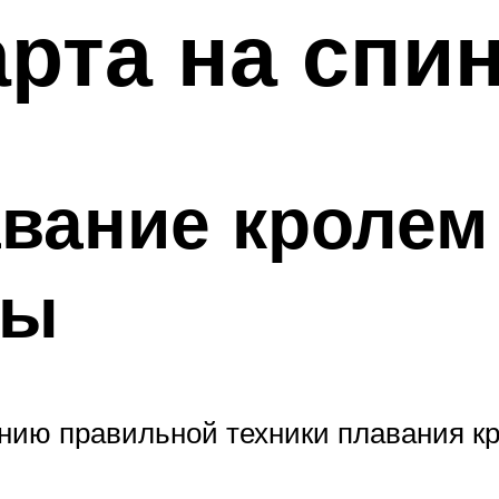
арта на спи
авание кролем 
ды
нию правильной техники плавания кр