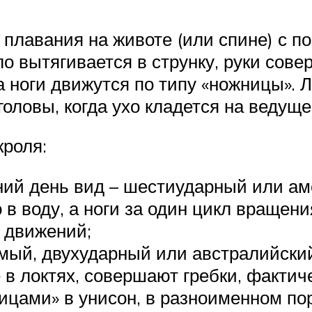
д плавания на животе (или спине) с
ло вытягивается в струнку, руки сов
а ноги движутся по типу «ножницы». 
оловы, когда ухо кладется на ведущее
кроля:
ий день вид – шестиударный или ам
 в воду, а ноги за один цикл вращен
 движений;
мый, двухударный или австралийский 
е в локтях, совершают гребки, фактич
ицами» в унисон, в разноименном по