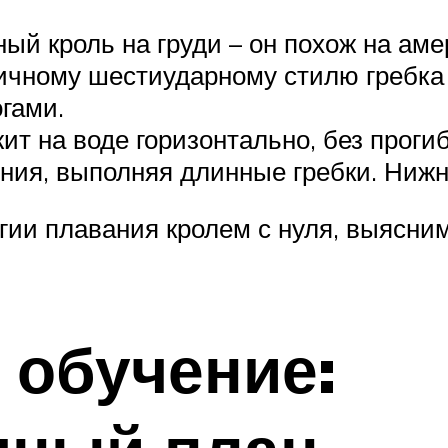
ый кроль на груди – он похож на аме
чному шестиударному стилю гребка р
гами.
ит на воде горизонтально, без прогиб
ия, выполняя длинные гребки. Нижн
ии плавания кролем с нуля, выясним,
 обучение: