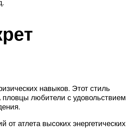
д.
крет
физических навыков. Этот стиль
А пловцы любители с удовольствием
дения.
й от атлета высоких энергетических