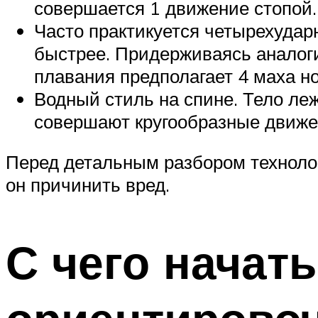
совершается 1 движение стопой.
Часто практикуется четырехударн
быстрее. Придерживаясь аналоги
плавания предполагает 4 маха но
Водный стиль на спине. Тело леж
совершают кругообразные движен
Перед детальным разбором технолог
он причинить вред.
С чего начать