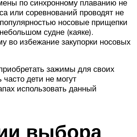
смены по синхронному плаванию не
сса или соревнований проводят не
й популярностью носовые прищепки
 небольшом судне (каяке).
ому во избежание закупорки носовых
 приобретать зажимы для своих
 часто дети не могут
апах использовать данный
рии выбора