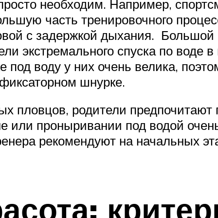
просто необходим. Например, спорт
 большую часть тренировочного проце
оловой с задержкой дыхания. Большо
ели экстремального спуска по воде в
 под воду у них очень велика, поэт
 фиксаторном шнурке.
ых пловцов, родители предпочитают
е или проныривании под водой очень
ренера рекомендуют на начальных эт
расота: крите