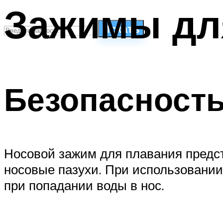
Зажимы дл
Искать
СТИЛИ ПЛАВАНЬЯ
ПЛАВАНЬЕ ДЛЯ ДЕТЕЙ
Безопасность
ПЛАВАНЬЕ ДЛЯ ПОХУДЕНИЯ
БАССЕЙН ДЛЯ ДОМА
ОЧИСТКА БАССЕЙНОВ
МЕНЮ
Носовой зажим для плавания предст
носовые пазухи. При использовании
при попадании воды в нос.