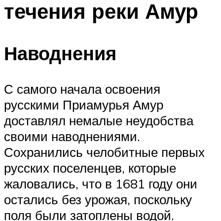
течения реки Амур
ПЛАВАНЬЕ ДЛЯ ДЕТЕЙ
ПЛАВАНЬЕ ДЛЯ ПОХУДЕНИЯ
БАССЕЙН ДЛЯ ДОМА
Наводнения
ОЧИСТКА БАССЕЙНОВ
С самого начала освоения
МЕНЮ
русскими Приамурья Амур
доставлял немалые неудобства
своими наводнениями.
Сохранились челобитные первых
русских поселенцев, которые
жаловались, что в 1681 году они
остались без урожая, поскольку
поля были затоплены водой.