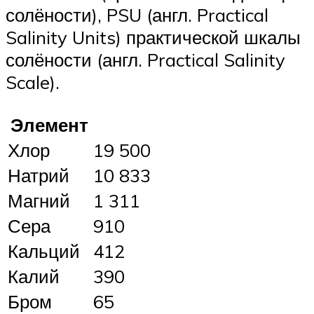
солёности), PSU (англ. Practical
Salinity Units) практической шкалы
солёности (англ. Practical Salinity
Scale).
Элемент
Хлор
19 500
Натрий
10 833
Магний
1 311
Сера
910
Кальций
412
Калий
390
Бром
65