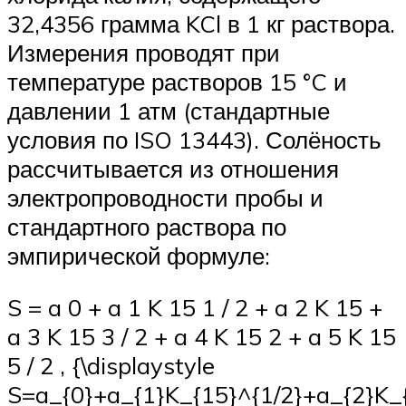
32,4356 грамма KCl в 1 кг раствора.
Измерения проводят при
температуре растворов 15 °C и
давлении 1 атм (стандартные
условия по ISO 13443). Солёность
рассчитывается из отношения
электропроводности пробы и
стандартного раствора по
эмпирической формуле:
S = a 0 + a 1 K 15 1 / 2 + a 2 K 15 +
a 3 K 15 3 / 2 + a 4 K 15 2 + a 5 K 15
5 / 2 , {\displaystyle
S=a_{0}+a_{1}K_{15}^{1/2}+a_{2}K_{