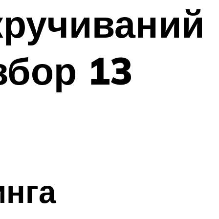
кручиваний
збор 13
инга