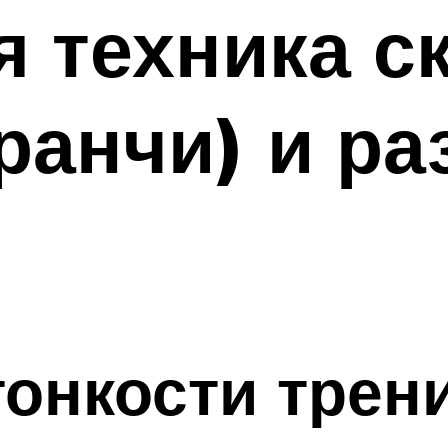
 техника с
ранчи) и ра
онкости трен