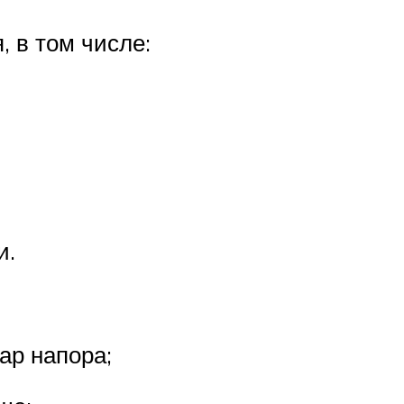
 в том числе:
и.
ар напора;