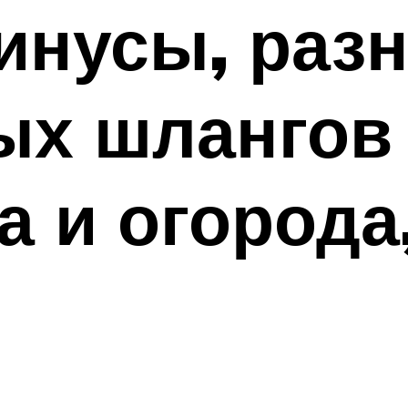
инусы, раз
ых шлангов
а и огорода