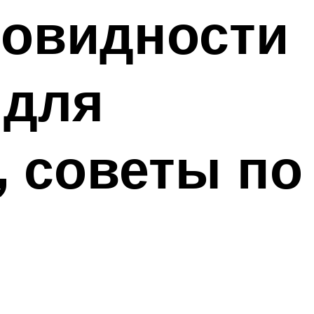
новидности
 для
, советы по