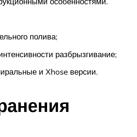
рукционными особенностями.
ельного полива;
интенсивности разбрызгивание;
пиральные и Xhose версии.
ранения