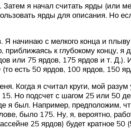
а. Затем я начал считать ярды (или м
ользовать ярды для описания. Но есл
. Я начинаю с мелкого конца и плыву 
, приближаясь к глубокому концу, я д
ов или 75 ярдов, 175 ярдов и т. Д.). 
то есть 50 ярдов, 100 ярдов, 150 ярдо
я. Когда я считал круги, мой разум у
и 15. Но подсчет с шагом 25 или 50 д
де я был. Например, предположим, чт
лове, было 175. Ну, я, вероятно, раб
ссейне 25 ярдов) будет кратное 50 (50,