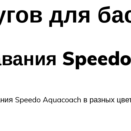
угов для ба
авания Speed
ния Speedo Aquacoach в разных цв