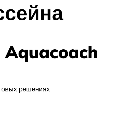
ссейна
o Aquacoach
етовых решениях