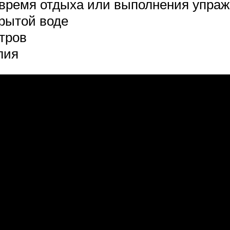
 время отдыха или выполнения упраж
рытой воде
тров
лия